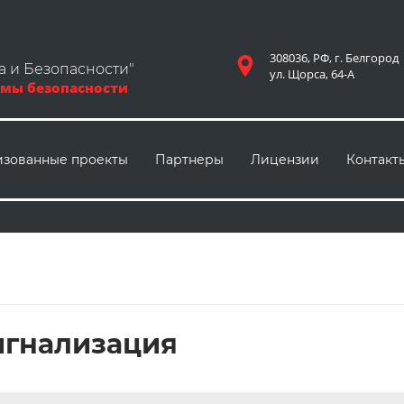
308036, РФ, г. Белгород
а и Безопасности"
ул. Щорса, 64-А
мы безопасности
изованные проекты
Партнеры
Лицензии
Контакт
игнализация